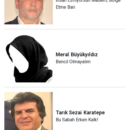
İhsan Etmiyorsun Madem, Gölge
Etme Bari
Meral
Büyükyıldız
Bencil Olmayalım
Tarık Sezai
Karatepe
Bu Sabah Erken Kalk!