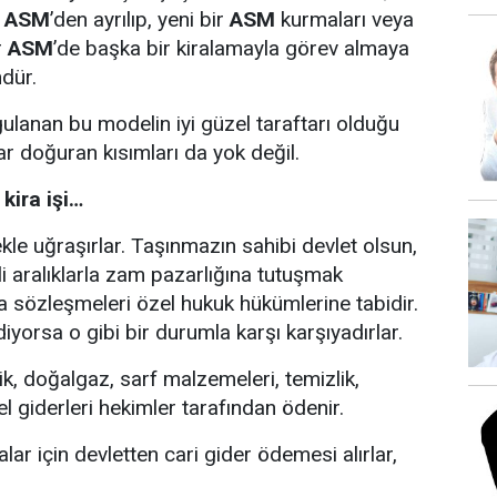
i
ASM
’den ayrılıp, yeni bir
ASM
kurmaları veya
r
ASM
’de başka bir kiralamayla görev almaya
dür.
gulanan bu modelin iyi güzel taraftarı olduğu
r doğuran kısımları da yok değil.
kira işi…
le uğraşırlar. Taşınmazın sahibi devlet olsun,
li aralıklarla zam pazarlığına tutuşmak
ra sözleşmeleri özel hukuk hükümlerine tabidir.
yorsa o gibi bir durumla karşı karşıyadırlar.
trik, doğalgaz, sarf malzemeleri, temizlik,
 giderleri hekimler tarafından ödenir.
ar için devletten cari gider ödemesi alırlar,