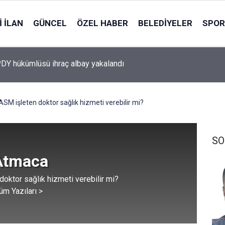
 İLAN
GÜNCEL
ÖZEL HABER
BELEDIYELER
SPOR
rslan cinayetinde eşe ilk duruşmada ağırlaştırılmış müebbet
ASM işleten doktor sağlık hizmeti verebilir mi?
SO
 Atmaca
doktor sağlık hizmeti verebilir mi?
üm Yazıları >