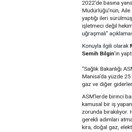
2022’de basına yansıy
Müdürlüğü’nün, Aile
yaptığı ileri sürülm
işletmeci değil heki
uğraşmalı" açıklamas
Konuyla ilgili olarak
Semih Bilgin
’in yap
“Sağlık Bakanlığı AS
Manisa’da yüzde 25 z
gaz ve diğer giderle
ASM’lerde birinci b
kamusal bir iş yapan
zorunda bırakılıyor.
gerekli adımları atm
kira, doğal gaz, elek