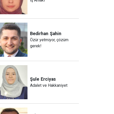
İş Ahlakı
Bedirhan
Şahin
Özür yetmiyor, çözüm
gerek!
Şule
Erciyas
Adalet ve Hakkaniyet