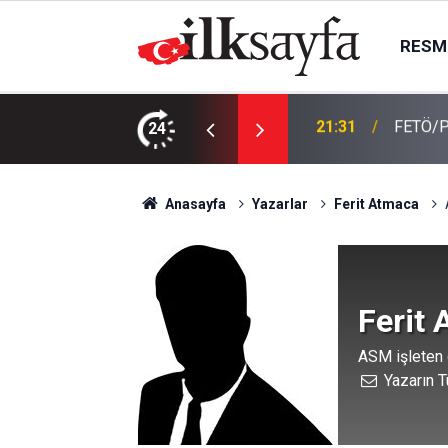
RESMI
y yakalandı
24
21:11
Özlem A
Anasayfa
Yazarlar
Ferit Atmaca
Ferit
ASM işleten 
Yazarın T