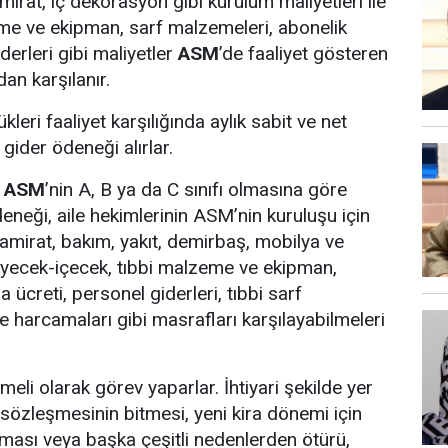
tamirat, iç dekorasyon gibi kurulum maliyetleri ile
me ve ekipman, sarf malzemeleri, abonelik
iderleri gibi maliyetler
ASM
’de faaliyet gösteren
dan karşılanır.
ükleri faaliyet karşılığında aylık sabit ve net
 gider ödeneği alırlar.
,
ASM
’nin A, B ya da C sınıfı olmasına göre
deneği, aile hekimlerinin ASM’nin kuruluşu için
, tamirat, bakım, yakıt, demirbaş, mobilya ve
yiyecek-içecek, tıbbi malzeme ve ekipman,
ra ücreti, personel giderleri, tıbbi sarf
e harcamaları gibi masrafları karşılayabilmeleri
meli olarak görev yaparlar. İhtiyari şekilde yer
ra sözleşmesinin bitmesi, yeni kira dönemi için
ması veya başka çeşitli nedenlerden ötürü,