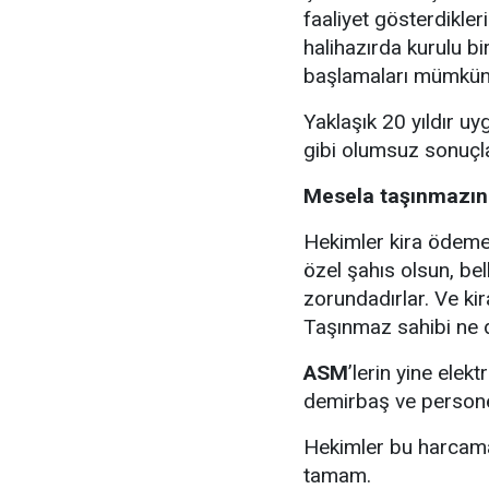
faaliyet gösterdikler
halihazırda kurulu bi
başlamaları mümkün
Yaklaşık 20 yıldır uy
gibi olumsuz sonuçla
Mesela taşınmazın 
Hekimler kira ödemek
özel şahıs olsun, bel
zorundadırlar. Ve ki
Taşınmaz sahibi ne di
ASM
’lerin yine elek
demirbaş ve personel
Hekimler bu harcamal
tamam.