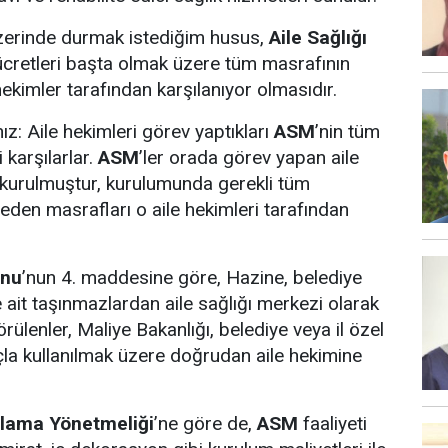
zerinde durmak istediğim husus,
Aile Sağlığı
 ücretleri başta olmak üzere tüm masrafının
kimler tarafından karşılanıyor olmasıdır.
z: Aile hekimleri görev yaptıkları
ASM
’nin tüm
 karşılarlar.
ASM
’ler orada görev yapan aile
 kurulmuştur, kurulumunda gerekli tüm
eden masrafları o aile hekimleri tarafından
unu
’nun 4. maddesine göre, Hazine, belediye
e ait taşınmazlardan aile sağlığı merkezi olarak
rülenler, Maliye Bakanlığı, belediye veya il özel
la kullanılmak üzere doğrudan aile hekimine
ulama Yönetmeliği
’ne göre de,
ASM
faaliyeti