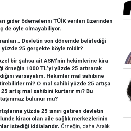
ri gider ödemelerini TÜİK verileri üzerinden
ç de öyle olmayabiliyor.
oranları… Devletin son dönemde belirlediği
an yüzde 25 gerçekte böyle midir?
özel bir şahsa ait ASM’nin hekimlerine kira
ği örneğin 1000 TL’yi yüzde 25 artırarak
diğini varsayalım. Hekimler mal sahibine
tirebilirler mi? O mal sahibi yüzde 25 artışa
 25 artış mal sahibini kurtarır mı? Bu
e taşınmaz bulunur mu?
tışlarına yüzde 25 sınırı getiren devletin
ünde kiracı olan aile sağlık merkezlerinin
lar istediği iddialarıdır.
Örneğin, daha Aralık