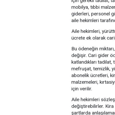
için gerekli tadilat, 
mobilya, tıbbi malze
giderleri, personel g
aile hekimleri tarafın
Aile hekimleri, yürütt
ücrete ek olarak cari
Bu ödeneğin miktarı
değişir. Cari gider ö
katlandıkları tadilat
mefruşat, temizlik, 
abonelik ücretleri, ki
malzemeleri, kırtasiy
için verilir.
Aile hekimleri sözleş
değiştirebilirler. Ki
şartlarda anlaşılama