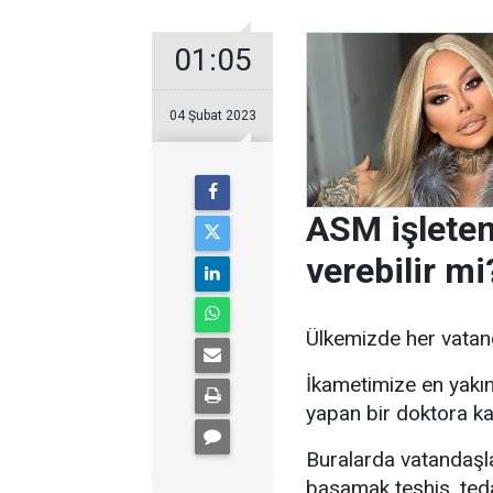
01:05
04 Şubat 2023
ASM işleten
verebilir mi
Ülkemizde her vatan
İkametimize en yakı
yapan bir doktora kayı
Buralarda vatandaşlar
basamak teşhis, tedav