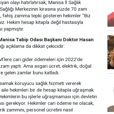
an olayı hatırlatırsak; Manisa İl Sağlık
 Sağlığı Merkezinin kirasına yüzde 70 zam
üş, fahiş zamma tepki gösteren hekimler “Biz
miz. Hekim hesap kitapla değil hastasıyla
ı yapmıştır.
Manisa Tabip Odası Başkanı Doktor Hasan
tığı açıklama da dikkat çekicidir:
M’lere cari gider ödemeleri için 2022’de
am yaptı. Ama asgari ücret, elektrik, doğal
re gelen zamlar bunu katladı.
asamak koruyucu sağlık hizmeti vererek
 aile hekimleri bir de hesap kitapla uğraşmak
 Hekimlerin bu işlerle uğraşmaması için devletin
ası gerekiyor. Hekimler cari ödeme ne olacak,
trik zammını, personel ücretini nasıl