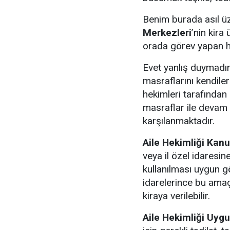
Benim burada asıl ü
Merkezleri
’nin kira
orada görev yapan he
Evet yanlış duymadını
masraflarını kendileri
hekimleri tarafından
masraflar ile devam 
karşılanmaktadır.
Aile Hekimliği Kan
veya il özel idaresin
kullanılması uygun gö
idarelerince bu amaç
kiraya verilebilir.
Aile Hekimliği Uyg