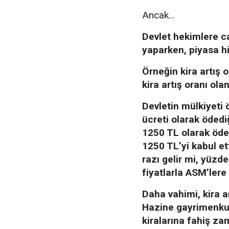
Ancak…
Devlet hekimlere ca
yaparken, piyasa hi
Örneğin kira artış 
kira artış oranı ol
Devletin mülkiyeti 
ücreti olarak ödedi
1250 TL olarak öde
1250 TL’yi kabul et
razı gelir mi, yüzde
fiyatlarla ASM’ler
Daha vahimi, kira ar
Hazine gayrimenkul
kiralarına fahiş zam