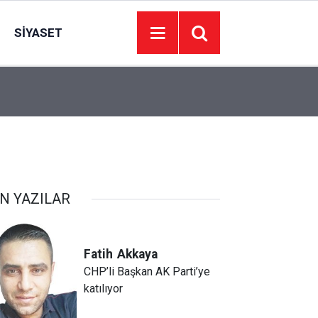
SIYASET
Süper Loto çekiliş sonuçları açıklandı mı? 6 A
21:00
sonuçları ne zaman açıklanacak?
N YAZILAR
Fatih
Akkaya
CHP’li Başkan AK Parti’ye
katılıyor