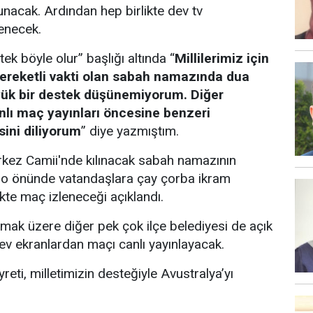
nacak. Ardından hep birlikte dev tv
enecek.
k böyle olur” başlığı altında “
Millilerimiz için
reketli vakti olan sabah namazında dua
ük bir destek düşünemiyorum. Diğer
nlı maç yayınları öncesine benzeri
ini diliyorum
” diye yazmıştım.
rkez Camii'nde kılınacak sabah namazının
ro önünde vatandaşlara çay çorba ikram
ikte maç izleneceği açıklandı.
mak üzere diğer pek çok ilçe belediyesi de açık
ev ekranlardan maçı canlı yayınlayacak.
reti, milletimizin desteğiyle Avustralya’yı