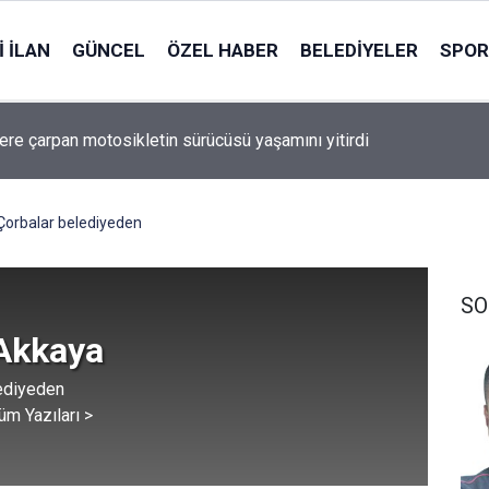
 İLAN
GÜNCEL
ÖZEL HABER
BELEDIYELER
SPOR
asyonlarından 76 akü çalan zanlı tutuklandı
Çorbalar belediyeden
SO
 Akkaya
ediyeden
üm Yazıları >