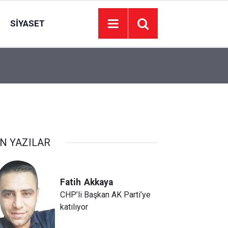
SIYASET
21:31
FETÖ/PDY hükümlüsü ihraç albay yakalandı
N YAZILAR
Fatih
Akkaya
CHP’li Başkan AK Parti’ye
katılıyor