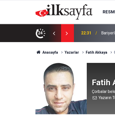
RESMI
sürücüsü yaşamını yitirdi
24
21:51
Baz ist
Anasayfa
Yazarlar
Fatih Akkaya
Fatih
Çorbalar bel
Yazarın T