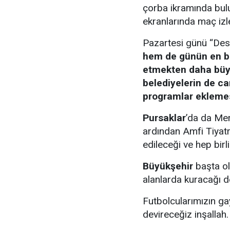
çorba ikramında bulu
ekranlarında maç izl
Pazartesi günü “Deste
hem de günün en be
etmekten daha büy
belediyelerin de ca
programlar eklemes
Pursaklar
’da da Me
ardından Amfi Tiyat
edileceği ve hep birl
Büyükşehir
başta ol
alanlarda kuracağı d
Futbolcularımızın gay
devireceğiz inşallah.