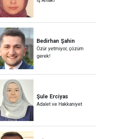
İş Ahlakı
Bedirhan
Şahin
Özür yetmiyor, çözüm
gerek!
Şule
Erciyas
Adalet ve Hakkaniyet