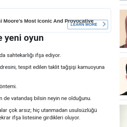
e yeni oyun
a sahtekarlığı ifşa ediyor.
 adresini, tespit edilen taklit tağşişi kamuoyuna
öntemi.
 de vatandaş bilsin neyin ne olduğunu.
alar çok arsız; hiç utanmadan usulsüzlüğü
rar ifşa listesine girdikleri oluyor.