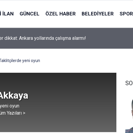
 İLAN
GÜNCEL
ÖZEL HABER
BELEDIYELER
SPOR
er dikkat: Ankara yollarında çalışma alarmı!
Taklitçilerde yeni oyun
SO
 Akkaya
 yeni oyun
üm Yazıları >