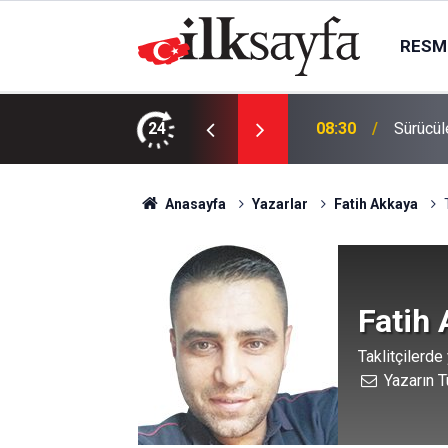
RESMI
zalar artıyor
24
08:30
Sürücül
Anasayfa
Yazarlar
Fatih Akkaya
Fatih
Taklitçilerde
Yazarın T