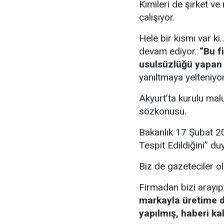
Kimileri de şirket v
çalışıyor.
Hele bir kısmı var k
devam ediyor.
“Bu f
usulsüzlüğü yapan 
yanıltmaya yelteniyor
Akyurt’ta kurulu ma
sözkonusu.
Bakanlık 17 Şubat 
Tespit Edildiğini” d
Biz de gazeteciler o
Firmadan bizi arayıp
markayla üretime 
yapılmış, haberi kal