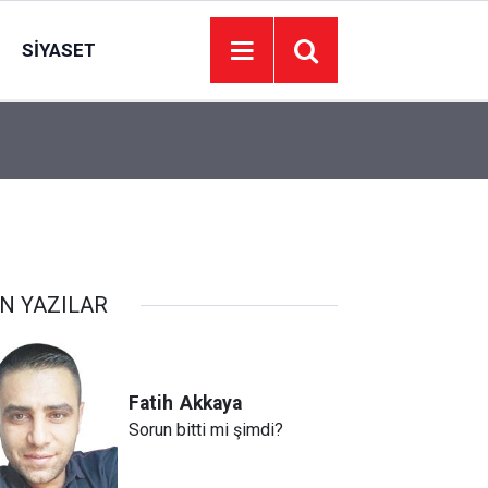
SIYASET
08:26
Hafta sonu gündemi Ankara’da yoğun geçecek
N YAZILAR
Fatih
Akkaya
Sorun bitti mi şimdi?