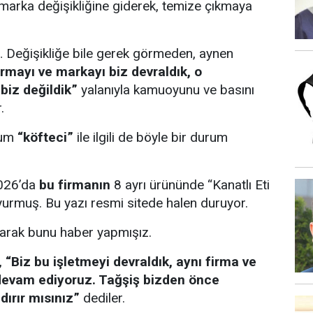
e marka değişikliğine giderek, temize çıkmaya
i… Değişikliğe bile gerek görmeden, aynen
irmayı ve markayı biz devraldık, o
biz değildik”
yalanıyla kamuoyunu ve basını
.
lum
“köfteci”
ile ilgili de böyle bir durum
2026’da
bu firmanın
8 ayrı ürününde “Kanatlı Eti
uyurmuş. Bu yazı resmi sitede halen duruyor.
larak bunu haber yapmışız.
,
“Biz bu işletmeyi devraldık, aynı firma ve
devam ediyoruz. Tağşiş bizden önce
dırır mısınız”
dediler.