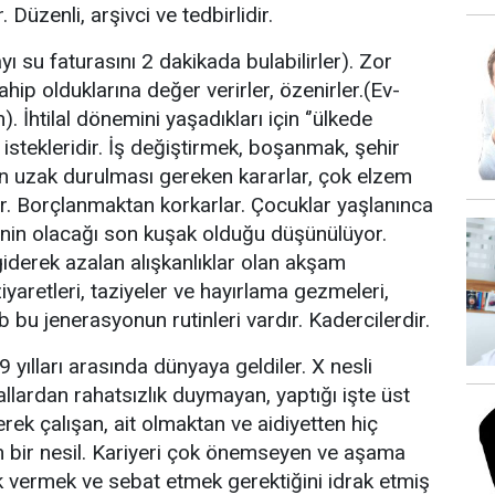
Düzenli, arşivci ve tedbirlidir.
yı su faturasını 2 dakikada bulabilirler). Zor
ahip olduklarına değer verirler, özenirler.(Ev-
. İhtilal dönemini yaşadıkları için ‘’ülkede
istekleridir. İş değiştirmek, boşanmak, şehir
in uzak durulması gereken kararlar, çok elzem
. Borçlanmaktan korkarlar. Çocuklar yaşlanınca
inin olacağı son kuşak olduğu düşünülüyor.
iderek azalan alışkanlıklar olan akşam
yaretleri, taziyeler ve hayırlama gezmeleri,
 bu jenerasyonun rutinleri vardır. Kadercilerdir.
yılları arasında dünyaya geldiler. X nesli
rallardan rahatsızlık duymayan, yaptığı işte üst
rek çalışan, ait olmaktan ve aidiyetten hiç
n bir nesil. Kariyeri çok önemseyen ve aşama
 vermek ve sebat etmek gerektiğini idrak etmiş