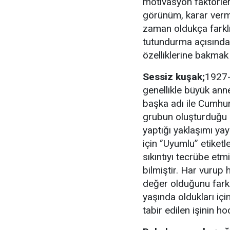
motivasyon faktörleri
görünüm, karar verme
zaman oldukça farkl
tutundurma açısında
özelliklerine bakmak
Sessiz kuşak;
1927-
genellikle büyük ann
başka adı ile Cumhur
grubun oluşturduğu s
yaptığı yaklaşımı yay
için ‘’Uyumlu’’ etiket
sıkıntıyı tecrübe etm
bilmiştir. Har vurup
değer olduğunu fark 
yaşında oldukları için
tabir edilen işinin h