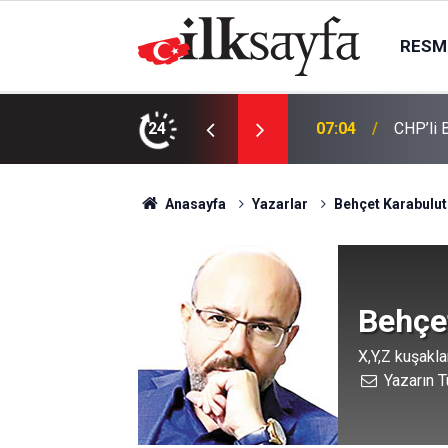
RESMI
yor
24
06:25
13 yaşı
Anasayfa
Yazarlar
Behçet Karabulut
Behçe
X,Y,Z kuşakla
Yazarın T