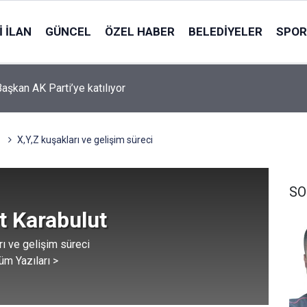
 İLAN
GÜNCEL
ÖZEL HABER
BELEDIYELER
SPOR
ndaki Ela Nur’dan acı haber: Cansız bedeni bulundu
X,Y,Z kuşakları ve gelişim süreci
SO
t Karabulut
rı ve gelişim süreci
üm Yazıları >