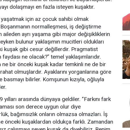
ayı dolaşmayı en fazla isteyen kuşaktır.
 yaşatmak için az çocuk sahibi olmak
r. Boşanmanın normalleşmesi, iş değiştirme
 aileden ayrı yaşama gibi major değişikliklerin
teyken bulunur yaklaşımın mucitleri oldukları
i kuşak gibi cesur değillerdir. Pragmatist
 faydası ne olacak?” temel yaklaşımlarıdır.
e bir önceki kuşak kadar temkinli ne de bir
rahat olmuşlardır. Ayaklarını yorganlarına göre
 basmayı bilirler. Komşunun kızıyla, oğluyla
er.
ılları arasında dünyaya geldiler. ‘’Farkını fark
mlaması son derece uygun olur diye
k, bağımsızlık onların olmazsa olmazları. İş
se önceki kuşaklardan oldukça farklı. Zamandan
z çalışmayı seven kuşak da diyebiliriz. Benim