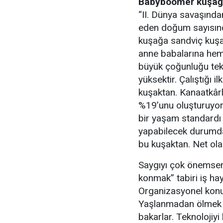
Babyboomer kuşağı
“II. Dünya savaşınd
eden doğum sayısınd
kuşağa sandviç kuşağ
anne babalarına hem 
büyük çoğunluğu tekn
yüksektir. Çalıştığı 
kuşaktan. Kanaatkârl
%19’unu oluşturuyorla
bir yaşam standardı 
yapabilecek durumda.
bu kuşaktan. Net olar
Saygıyı çok önemserl
konmak’’ tabiri iş hay
Organizasyonel konul
Yaşlanmadan ölmek is
bakarlar. Teknolojiy