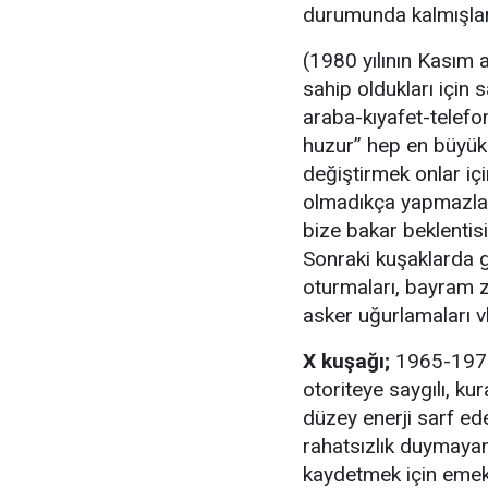
durumunda kalmışlar. 
(1980 yılının Kasım a
sahip oldukları için s
araba-kıyafet-telefon)
huzur’’ hep en büyük 
değiştirmek onlar iç
olmadıkça yapmazlar
bize bakar beklentis
Sonraki kuşaklarda g
oturmaları, bayram zi
asker uğurlamaları vb
X kuşağı;
1965-1979 
otoriteye saygılı, ku
düzey enerji sarf ede
rahatsızlık duymaya
kaydetmek için emek