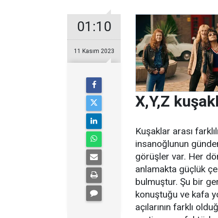
01:10
11 Kasım 2023
X,Y,Z kuşakl
Kuşaklar arası farklıl
insanoğlunun gündem
görüşler var. Her dö
anlamakta güçlük çekm
bulmuştur. Şu bir ge
konuştuğu ve kafa y
açılarının farklı oldu