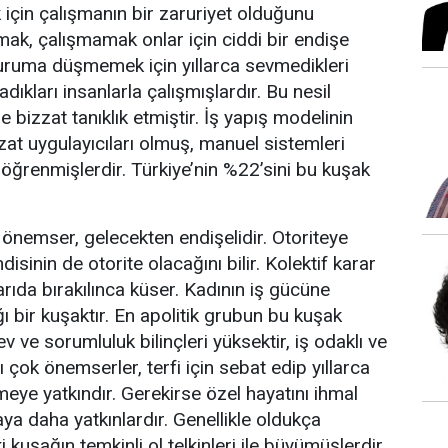
 için çalışmanın bir zaruriyet olduğunu
lmak, çalışmamak onlar için ciddi bir endişe
duruma düşmemek için yıllarca sevmedikleri
dıkları insanlarla çalışmışlardır. Bu nesil
e bizzat tanıklık etmiştir. İş yapış modelinin
zat uygulayıcıları olmuş, manuel sistemleri
 öğrenmişlerdir. Türkiye’nin %22’sini bu kuşak
nemser, gelecekten endişelidir. Otoriteye
ndisinin de otorite olacağını bilir. Kolektif karar
rıda bırakılınca küser. Kadının iş gücüne
ığı bir kuşaktır. En apolitik grubun bu kuşak
v ve sorumluluk bilinçleri yüksektir, iş odaklı ve
yı çok önemserler, terfi için sebat edip yıllarca
tmeye yatkındır. Gerekirse özel hayatını ihmal
ya daha yatkınlardır. Genellikle oldukça
 kuşağın temkinli ol telkinleri ile büyümüşlerdir.