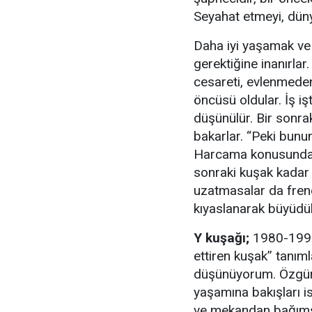
Seyahat etmeyi, düny
Daha iyi yaşamak ve
gerektiğine inanırla
cesareti, evlenmeden
öncüsü oldular. İş iş
düşünülür. Bir sonrak
bakarlar. “Peki bunun
Harcama konusunda n
sonraki kuşak kadar 
uzatmasalar da frene
kıyaslanarak büyüdül
Y kuşağı;
1980-1999 y
ettiren kuşak’’ tanı
düşünüyorum. Özgürlü
yaşamına bakışları i
ve mekandan bağımsı