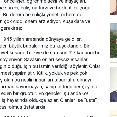
, öncelikler, öğrenme şekli ve ihtiyaçları,
 süreci, çalışma tarzı ve beklentiler çoğu
ı. Bu durum hem ilişki yönetimi hem de
n çok ciddi önem arz ediyor. Kuşaklara ve
 gerekirse;
1945 yılları arasında dünyaya geldiler,
eler, büyük babalarımız bu kuşaktandır. Bir
iyet kuşağı. Türkiye de nüfusun %7 kadarını bu
öyleniyor. Savaşın onları sessiz insanlar
gın olduğu için bu ismin verildiği söylenir. Onlar
lemesi yapılmıştır. Kıtlık, yokluk ve pek çok
iş olan bu neslin insanları tasarruflu olmayı
 harman savurmayan, sahip olduğu her şeyin bir
eden bir gruptur. En gençleri şu anda 69
 iş hayatında oldukça azlar. Olanlar ise ‘’usta’’
ocası olmuş üstatlardır.