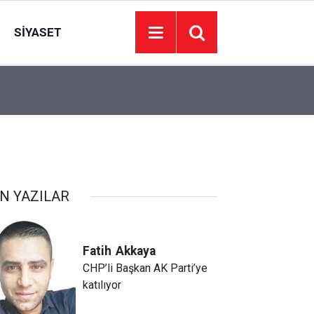
SIYASET
06:16
Bala asfaltını kendi üretecek: Tesis çalışmaya b
N YAZILAR
Fatih
Akkaya
CHP’li Başkan AK Parti’ye
katılıyor