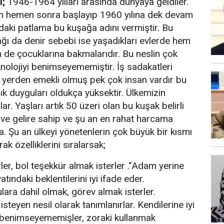
;
1946-1964 yılları arasında dünyaya geldiler.
an hemen sonra başlayıp 1960 yılına dek devam
aki patlama bu kuşağa adını vermiştir. Bu
ı da denir sebebi ise yaşadıkları evlerde hem
de çocuklarına bakmalarıdır. Bu neslin çok
olojiyi benimseyememiştir. İş sadakatleri
ilk yerden emekli olmuş pek çok insan vardır bu
ık duyguları oldukça yüksektir. Ülkemizin
r. Yaşları artık 50 üzeri olan bu kuşak belirli
ve gelire sahip ve şu an en rahat harcama
 Şu an ülkeyi yönetenlerin çok büyük bir kısmı
ak özelliklerini sıralarsak;
er, bol teşekkür almak isterler .‘’Adam yerine
atındaki beklentilerini iyi ifade eder.
ara dahil olmak, görev almak isterler.
teyen nesil olarak tanımlanırlar. Kendilerine iyi
i benimseyememişler, zoraki kullanmak