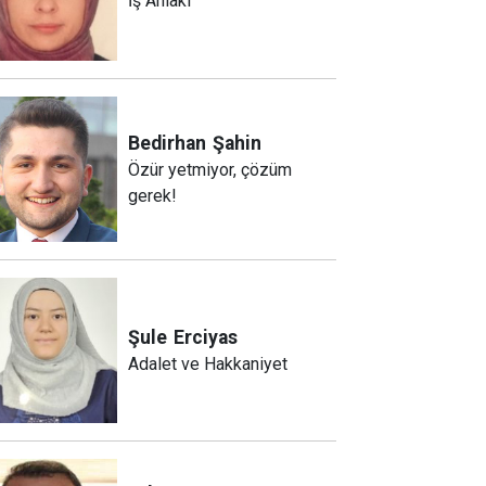
İş Ahlakı
Bedirhan
Şahin
Özür yetmiyor, çözüm
gerek!
Şule
Erciyas
Adalet ve Hakkaniyet