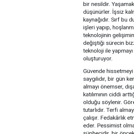
bir nesildir. Yaşamak
düşünürler. İşsiz ka
kaynağıdır. Sırf bu 
işleri yapıp, hoşlanma
teknolojinin gelişimin
değiştiği sürecin biz
teknoloji ile yapmayı
oluşturuyor.
Güvende hissetmeyi ö
saygılıdır, bir gün ke
almayı önemser, dışa
katılımının ciddi artt
olduğu söylenir. Göre
tutarlıdır. Terfi alma
çalışır. Fedakârlık e
eder. Pessimist olma
şüphecidir, bir önceki