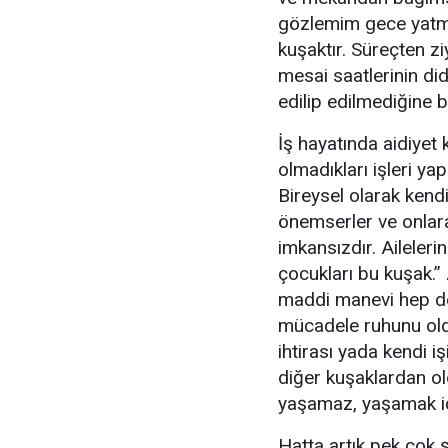
gözlemim gece yatm
kuşaktır. Süreçten zi
mesai saatlerinin di
edilip edilmediğine b
İş hayatında aidiyet
olmadıkları işleri ya
Bireysel olarak kend
önemserler ve onlara
imkansızdır. Aileler
çocukları bu kuşak.
maddi manevi hep de
mücadele ruhunu oldu
ihtirası yada kendi 
diğer kuşaklardan old
yaşamaz, yaşamak içi
Hatta artık pek çok