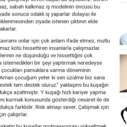
az, sabah kalkmaz iş modelinin öncüsü bu
yade sonuca odaklı iş yaparlar dolayısı ile
diklenmesinden ziyade istenen çıktının elde
akarlar.
 kavramı onlar için çok anlam ifade etmez, mutlu
pmaz kötü hissettiren insanlarla çalışmazlar.
ilerinin ne düşündüğü ve hissettiğini çok
 istemedikleri bir şeyi yaptırmak neredeyse
in çocukları pamuklara sarma döneminin
’’ Aman çocuğum yeter ki sen üzülme biz sana
stek tam destek oluruz.’’ yaklaşımı bu kuşağın
kça azaltmıştır. Y kuşağı hızlı kariyer yapma
işini kurmak konusunda gösterdiği cesaret ile de
ukça farklıdır. Risk almayı sever. Çalışmak için
n çalışırlar.
 şirketin bu kuşağın motivasyonunu yükseltmek