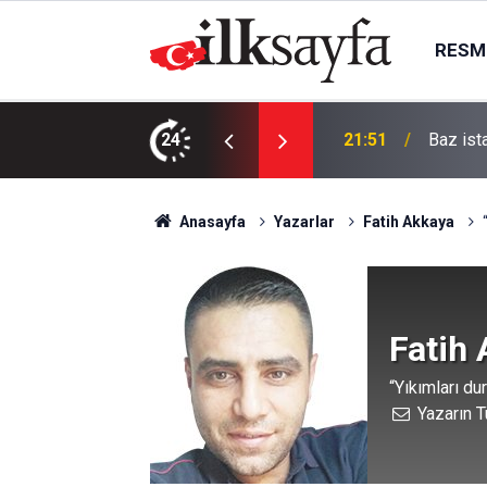
RESMI
n zanlı tutuklandı
24
21:31
FETÖ/PD
Anasayfa
Yazarlar
Fatih Akkaya
Fatih
“Yıkımları du
Yazarın T