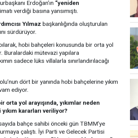
urbaşkanı Erdoğan’ın
“yeniden
imatı verdiği basına yansımıştı.
dımcısı Yılmaz
başkanlığında oluşturulan
nı sürdürüyor.
apılarak, hobi bahçeleri konusunda bir orta yol
. Buralardaki mütevazi yapılara
mın sadece lüks villalarla sınırlandırılacağı
lu’nun dört bir yanında hobi bahçelerine yıkım
vam ediyor.
 orta yol arayışında, yıkımlar neden
yıkım kararları veriliyor?
k sayıda bahçe sahibi önceki gün TBMM’ye
urmaya çalıştı. İyi Parti ve Gelecek Partisi