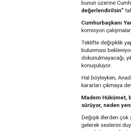
bunun üzerine Cumh
değerlendirilsin”
tal
Cumhurbaşkanı Yar
komisyon çalışmaları
Teklifte değişiklik y
bulunması bekleniyor
dokunulmayacağı, yıkı
konuşuluyor.
Hal böyleyken, Anado
kararları çıkmaya de
Madem Hükümet, bir
sürüyor, neden yeni 
Değişik illerden ço
gelerek seslerini duy