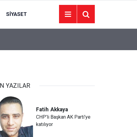
SIYASET
21:11
Özlem Arslan cinayetinde eşe ilk duruşmada ağı
N YAZILAR
Fatih
Akkaya
CHP’li Başkan AK Parti’ye
katılıyor