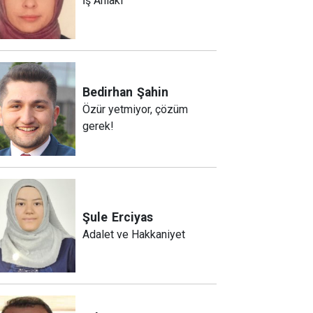
İş Ahlakı
Bedirhan
Şahin
Özür yetmiyor, çözüm
gerek!
Şule
Erciyas
Adalet ve Hakkaniyet