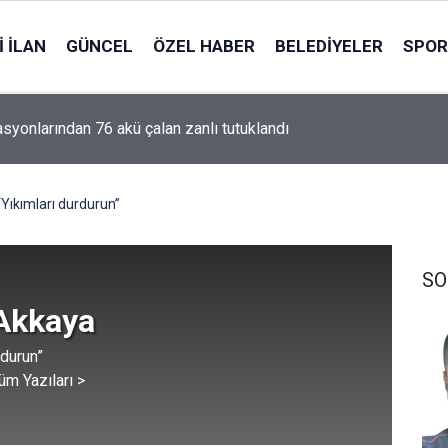
 İLAN
GÜNCEL
ÖZEL HABER
BELEDIYELER
SPOR
Y hükümlüsü ihraç albay yakalandı
“Yıkımları durdurun”
SO
 Akkaya
rdurun”
üm Yazıları >