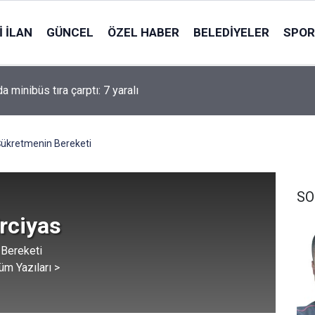
 İLAN
GÜNCEL
ÖZEL HABER
BELEDIYELER
SPOR
’da orman yangını kısa sürede kontrol altına alındı
ükretmenin Bereketi
SO
rciyas
Bereketi
üm Yazıları >