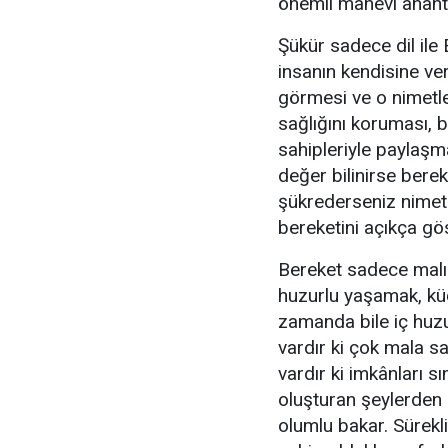
önemli manevi anahtar
Şükür sadece dil ile
insanın kendisine ver
görmesi ve o nimetle
sağlığını koruması, bi
sahipleriyle paylaşm
değer bilinirse berek
şükrederseniz nimeti
bereketini açıkça gö
Bereket sadece malın
huzurlu yaşamak, kü
zamanda bile iç huz
vardır ki çok mala s
vardır ki imkânları sı
oluşturan şeylerden 
olumlu bakar. Sürekl