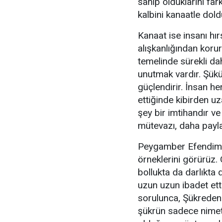
sahip olduklarını far
kalbini kanaatle dold
Kanaat ise insanı hır
alışkanlığından kor
temelinde sürekli dah
unutmak vardır. Şükü
güçlendirir. İnsan h
ettiğinde kibirden uz
şey bir imtihandır ve
mütevazı, daha payl
Peygamber Efendimiz
örneklerini görürüz.
bollukta da darlıkta
uzun uzun ibadet et
sorulunca, Şükreden
şükrün sadece nimet