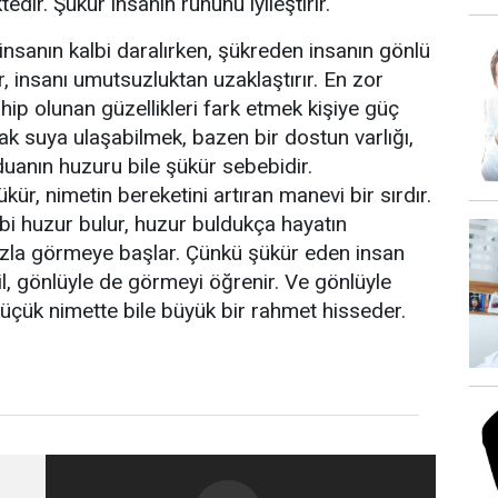
ir. Şükür insanın ruhunu iyileştirir.
insanın kalbi daralırken, şükreden insanın gönlü
, insanı umutsuzluktan uzaklaştırır. En zor
hip olunan güzellikleri fark etmek kişiye güç
ak suya ulaşabilmek, bazen bir dostun varlığı,
duanın huzuru bile şükür sebebidir.
kür, nimetin bereketini artıran manevi bir sırdır.
lbi huzur bulur, huzur buldukça hayatın
fazla görmeye başlar. Çünkü şükür eden insan
, gönlüyle de görmeyi öğrenir. Ve gönlüyle
küçük nimette bile büyük bir rahmet hisseder.