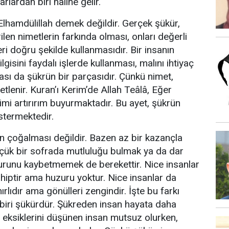
lardan biri hâline gelir.
 Elhamdülillah demek değildir. Gerçek şükür,
ilen nimetlerin farkında olması, onları değerli
ri doğru şekilde kullanmasıdır. Bir insanın
lgisini faydalı işlerde kullanması, malını ihtiyaç
ası da şükrün bir parçasıdır. Çünkü nimet,
etlenir. Kuran’ı Kerim’de Allah Teâlâ, Eğer
mi artırırım buyurmaktadır. Bu ayet, şükrün
stermektedir.
 çoğalması değildir. Bazen az bir kazançla
çük bir sofrada mutluluğu bulmak ya da dar
urunu kaybetmemek de berekettir. Nice insanlar
ahiptir ama huzuru yoktur. Nice insanlar da
nırlıdır ama gönülleri zengindir. İşte bu farkı
biri şükürdür. Şükreden insan hayata daha
i eksiklerini düşünen insan mutsuz olurken,