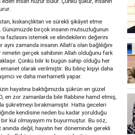
k eden insan huzur bulur. Çünkü şükür, insanın
urur.
stan, kıskançlıktan ve sürekli şikâyet etme
ur. Günümüzde birçok insanın mutsuzluğunun
a fazlasını istemek ve elindekilerin değerini
r aynı zamanda insanın Allah’a olan bağlılığını
er nimetin gerçek sahibinin Allah olduğunu fark
aklaşır. Çünkü bilir ki bugün sahip olduğu her
 emanet olarak verilmiştir. Bu bilinç kişiyi daha
aşımcı ve daha merhametli yapar.
in hayatına baktığımızda şükrün en güzel
 O, en zor zamanlarda bile Rabbine hamd etmiş,
 da şükretmeyi bırakmamıştır. Hatta geceleri
tiğinde kendisine neden bu kadar yorulduğu
 bir kul olmayayım mı buyurmuştur. Bu söz,
 anında değil, hayatın her döneminde gerekli