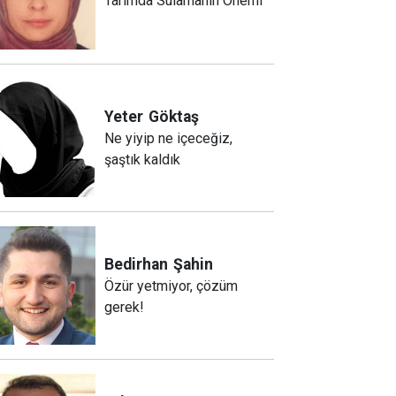
Tarımda Sulamanın Önemi
Yeter
Göktaş
Ne yiyip ne içeceğiz,
şaştık kaldık
Bedirhan
Şahin
Özür yetmiyor, çözüm
gerek!