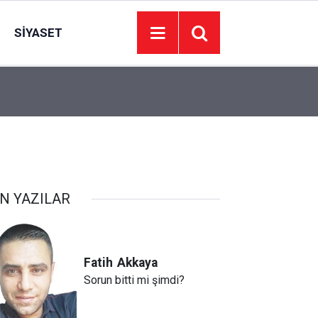
SIYASET
17:30
Bugün maç var mı? 8 Ağustos Cumartesi bugün k
N YAZILAR
Fatih
Akkaya
Sorun bitti mi şimdi?