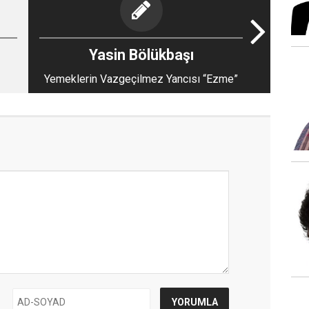
Yasin Bölükbaşı
Yemeklerin Vazgeçilmez Yancısı “Ezme”