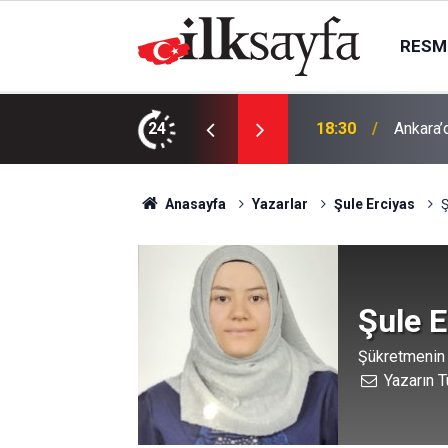
RESMI
aralı
24
18:21
Kütahya
Anasayfa
Yazarlar
Şule Erciyas
Ş
Şule E
Şükretmenin 
Yazarın T