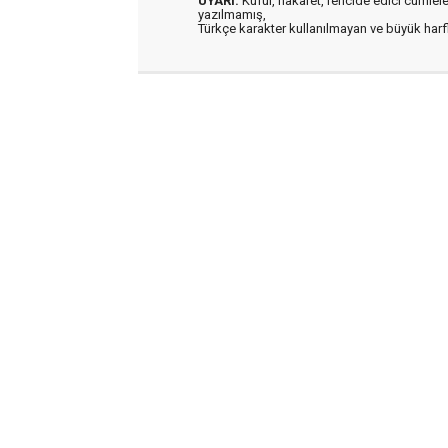
UYARI:
Küfür, hakaret, rencide edici cümleler 
yazılmamış,
Türkçe karakter kullanılmayan ve büyük har