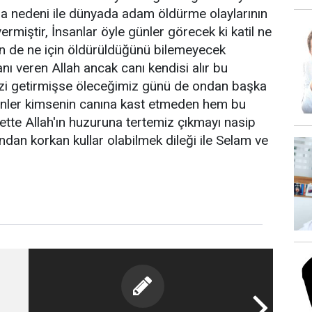
şa nedeni ile dünyada adam öldürme olaylarının
rmiştir, İnsanlar öyle günler görecek ki katil ne
en de ne için öldürüldüğünü bilemeyecek
nı veren Allah ancak canı kendisi alır bu
zi getirmişse öleceğimiz günü de ondan başka
nler kimsenin canına kast etmeden hem bu
tte Allah'ın huzuruna tertemiz çıkmayı nasip
ından korkan kullar olabilmek dileği ile Selam ve