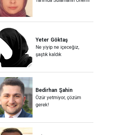
Tarımda Sulamanın Önemi
Yeter
Göktaş
Ne yiyip ne içeceğiz,
şaştık kaldık
Bedirhan
Şahin
Özür yetmiyor, çözüm
gerek!