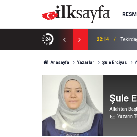
RESMI
da, Juventus Inter ne zaman, saat kaçta
24
22:14
Tekirdağ
Anasayfa
Yazarlar
Şule Erciyas
A
Şule E
Allah’tan Ba
Yazarın T