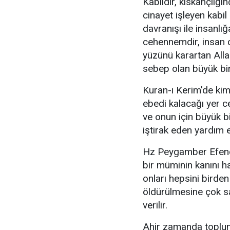
Kabildir, kıskançlığı
cinayet işleyen kabil 
davranışı ile insanl
cehennemdir, insan 
yüzünü karartan Alla
sebep olan büyük bir
Kuran-ı Kerim'de kim
ebedi kalacağı yer c
ve onun için büyük bi
iştirak eden yardım 
Hz Peygamber Efendi
bir müminin kanını h
onları hepsini birden
öldürülmesine çok sa
verilir.
Ahir zamanda toplum