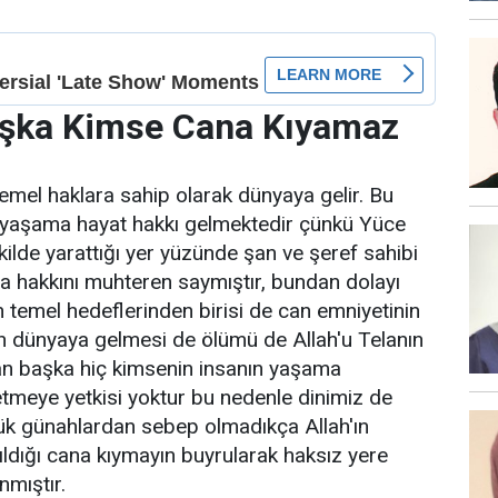
Başka Kimse Cana Kıyamaz
temel haklara sahip olarak dünyaya gelir. Bu
e yaşama hayat hakkı gelmektedir çünkü Yüce
kilde yarattığı yer yüzünde şan ve şeref sahibi
ma hakkını muhteren saymıştır, bundan dolayı
n temel hedeflerinden birisi de can emniyetinin
n dünyaya gelmesi de ölümü de Allah'u Telanın
'tan başka hiç kimsenin insanın yaşama
meye yetkisi yoktur bu nedenle dinimiz de
k günahlardan sebep olmadıkça Allah'ın
ldığı cana kıymayın buyrularak haksız yere
mıştır.