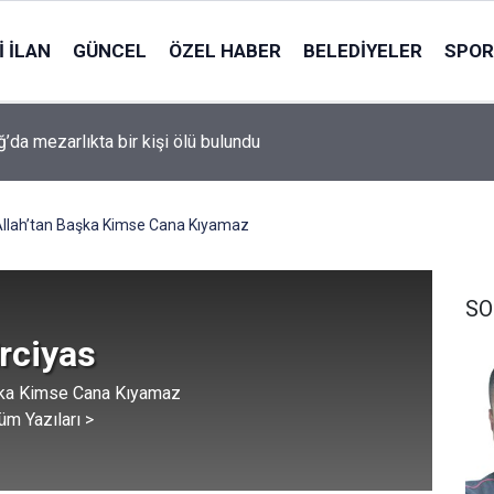
 İLAN
GÜNCEL
ÖZEL HABER
BELEDIYELER
SPOR
’da mezarlıkta bir kişi ölü bulundu
llah’tan Başka Kimse Cana Kıyamaz
SO
rciyas
şka Kimse Cana Kıyamaz
üm Yazıları >