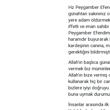
Hz Peygamber Efend
günahtan sakınınız o
yere adam öldürmek,
iffetli ve iman sahib
Peygamber Efendimiz
haramdır buyurarak 
kardeşinin canına, 
gerektiğini bildirmişti
Allah'ın başlıca gün
vermek biz müminler
Allah'ın bize vermiş 
kullanarak hiç bir c
bizlere iyiyi doğruy
buna uymak durumu
İnsanlar arasında i