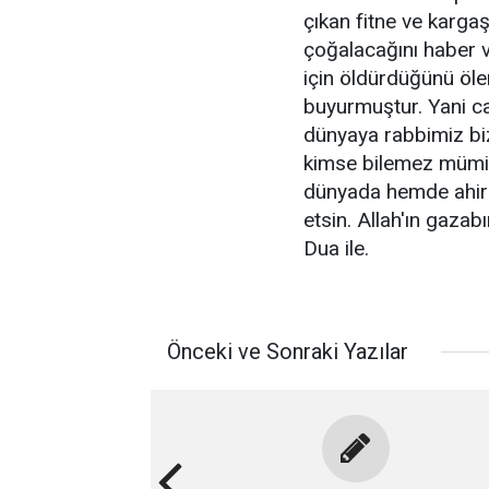
çıkan fitne ve karga
çoğalacağını haber ve
için öldürdüğünü öl
buyurmuştur. Yani ca
dünyaya rabbimiz bi
kimse bilemez mümi
dünyada hemde ahire
etsin. Allah'ın gazab
Dua ile.
Önceki ve Sonraki Yazılar