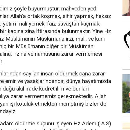
imiz şöyle buyurmuştur, mahveden yedi
nlar Allah'a ortak koşmak, sihir yapmak, haksız
 yetim malı yemek, faiz savaştan kaçmak,
i bir kadına zina iftirasında bulunmaktır. Yine Hz
 Müslümanın Müslümana ırzı, malı, ve kanı
hiç bir Müslümanın diğer bir Müslüman
malına, ırzına ve namusuna zarar vermemesi
r.
ahlarından sayılan insan öldürmek cana zarar
e emir ve yasaklarındandır, dünya hayatımızda
olduğu akıl irade kudret ilim ve bunları
anlıya zarar vermememiz gerekmektedir. Allah
u yanlışı kötülük etmekten men etmiş bizler de
ndayız.
lk adam öldürme suçunu işleyen Hz Adem ( A.S)