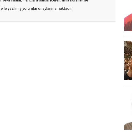
veya imalar, inançlara saldırı içeren, imla kuralları ile
flerle yazılmış yorumlar onaylanmamaktadır.