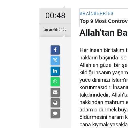
00:48
Allah’tan 
30 Aralık 2022
Her insan bir takım 
hakların başında is
Allah en güzel bir şe
kıldığı insanın yaşa
yüce dinimizi İslam'ı
korunmasıdır. İnsanı
takdirindedir, Allah
hakkından mahrum et
adam öldürmek büyü
öldürmesini haram kı
cana kıymak yasaklan