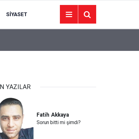
SIYASET
22:09
İzmir’de 44 kişi hayatını kaybetti… 7 Ağustos 20
N YAZILAR
Fatih
Akkaya
Sorun bitti mi şimdi?