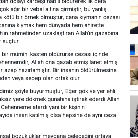
ndan dolayı kardeşi habili öldürerek ilk defa
çok ağır bir vebal altına girmiştir, bu yanlış
ığa kötü bir örnek olmuştur, cana kıymanın cezası
canına kıymak hem dünyada hem ahirette
h'ın rahmetinden uzaklaştıran Allah'ın gazabına
 suçtur.
 bir mümini kasten öldürürse cezası içinde
ehennemdir, Allah ona gazab etmiş lanet etmiş
r azap hazırlamıştır. Bir insanın öldürülmesine
eden veya sebep olan ortak olur.
miz şöyle buyurmuştur, Eğer gök ve yer ehli
aksız yere dökmek günahına iştirak ederdi Allah
 Cehenneme atardı yani bir kişinin
yıda insan katılmış olsa hepsine de aynı ceza
sal bozukluklar meydana geleceğini ortaya