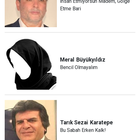
İhsan Etmiyorsun Madem, Gölge
Etme Bari
Meral
Büyükyıldız
Bencil Olmayalım
Tarık Sezai
Karatepe
Bu Sabah Erken Kalk!