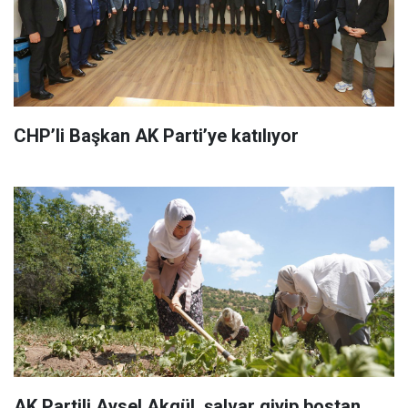
CHP’li Başkan AK Parti’ye katılıyor
AK Partili Aysel Akgül, şalvar giyip bostan