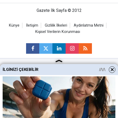
Gazete İlk Sayfa © 2012
Künye
İletişim
Gizlilik İlkeleri
Aydınlatma Metni
Kişisel Verilerin Korunması
İLGINIZI ÇEKEBILIR
Ankara Haberleri
Keçiören Haberleri
Altındağ Haberleri
Sincan Haberleri
Mamak Haberleri